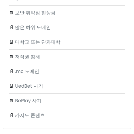
📄
보안 취약점 현상금
📄
많은 하위 도메인
📄
대학교 또는 단과대학
📄
저작권 침해
📄
.mc 도메인
📄
UedBet 사기
📄
BePlay 사기
📄
카지노 콘텐츠