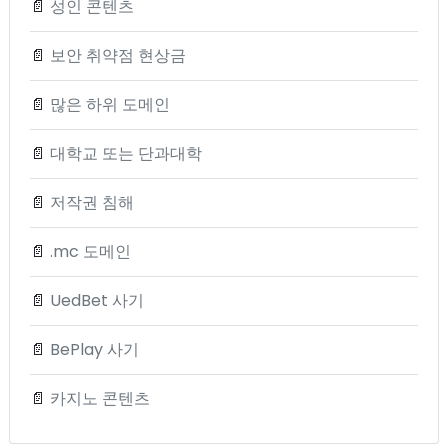
📄
성인 콘텐츠
📄
보안 취약점 현상금
📄
많은 하위 도메인
📄
대학교 또는 단과대학
📄
저작권 침해
📄
.mc 도메인
📄
UedBet 사기
📄
BePlay 사기
📄
카지노 콘텐츠