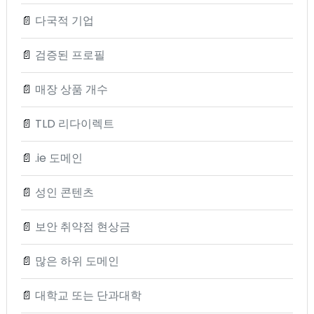
📄
다국적 기업
📄
검증된 프로필
📄
매장 상품 개수
📄
TLD 리다이렉트
📄
.ie 도메인
📄
성인 콘텐츠
📄
보안 취약점 현상금
📄
많은 하위 도메인
📄
대학교 또는 단과대학