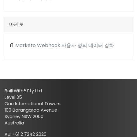
마케토
📄
Marketo Webhook 사용자 정의 데이터 강화
BuiltWith® Pty Ltd
Level 35
One International Towers
100 Barangaroo Avenue
Sydney NSW 2000
Australia
AU: +61 2 7242 2020