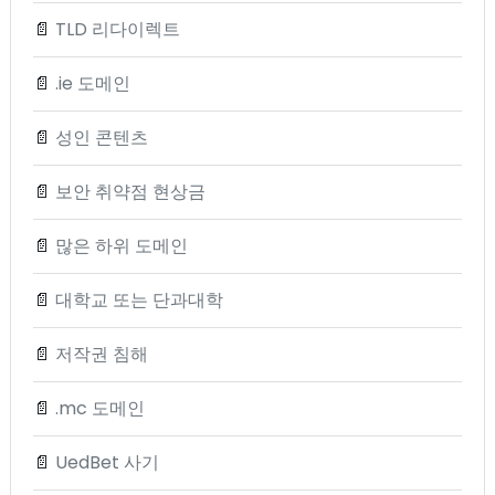
📄
TLD 리다이렉트
📄
.ie 도메인
📄
성인 콘텐츠
📄
보안 취약점 현상금
📄
많은 하위 도메인
📄
대학교 또는 단과대학
📄
저작권 침해
📄
.mc 도메인
📄
UedBet 사기