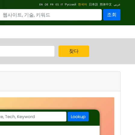
EN
DE
FR
ES
IT
Русский
한국어
日本語
简体中文
عربي
조회
찾다