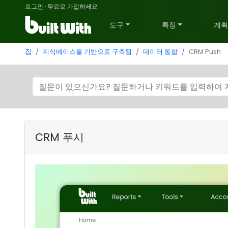
로그인
·
무료로 가입하세요
도구
특징
계
집
지식베이스를 기반으로 구축됨
데이터 통합
CRM Push
CRM 푸시