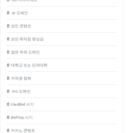
📄
.ie 도메인
📄
성인 콘텐츠
📄
보안 취약점 현상금
📄
많은 하위 도메인
📄
대학교 또는 단과대학
📄
저작권 침해
📄
.mc 도메인
📄
UedBet 사기
📄
BePlay 사기
📄
카지노 콘텐츠