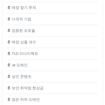
📄
매장 찾기 추적
📄
다국적 기업
📄
검증된 프로필
📄
매장 상품 개수
📄
TLD 리다이렉트
📄
.ie 도메인
📄
성인 콘텐츠
📄
보안 취약점 현상금
📄
많은 하위 도메인