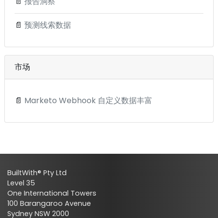
📄
报告洞察
📄
预测线索数据
市场
📄
Marketo Webhook 自定义数据丰富
BuiltWith® Pty Ltd
Level 35
One International Towers
100 Barangaroo Avenue
Sydney NSW 2000