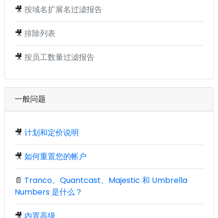
🎥
按域名扩展名过滤报告
🎥
排除列表
🎥
按员工数量过滤报告
一般问题
🎥
计划和定价说明
🎥
如何重置您的帐户
📄
Tranco、Quantcast、Majestic 和 Umbrella
Numbers 是什么？
🎥
内置高级