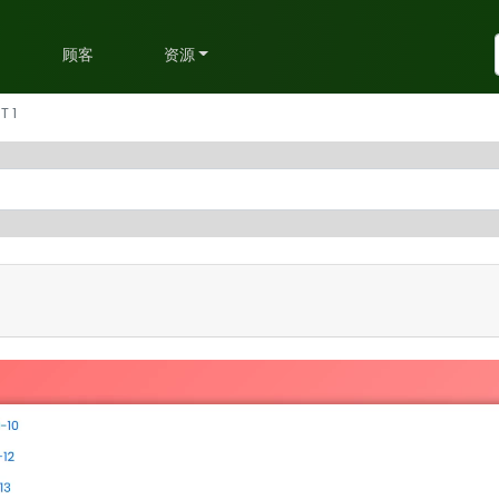
划
顾客
资源
T 1