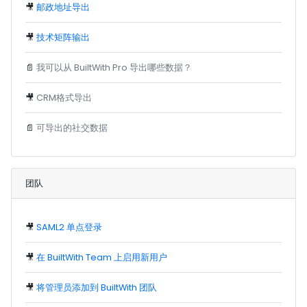
🎥
邮政地址导出
🎥
技术矩阵输出
📄
我可以从 BuiltWith Pro 导出哪些数据？
🎥
CRM格式导出
📄
可导出的社交数据
团队
🎥
SAML2 单点登录
🎥
在 BuiltWith Team 上启用新用户
🎥
将管理员添加到 BuiltWith 团队