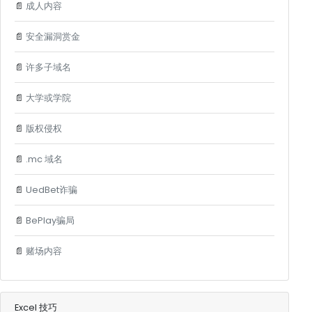
📄
成人内容
📄
安全漏洞赏金
📄
许多子域名
📄
大学或学院
📄
版权侵权
📄
.mc 域名
📄
UedBet诈骗
📄
BePlay骗局
📄
赌场内容
Excel 技巧