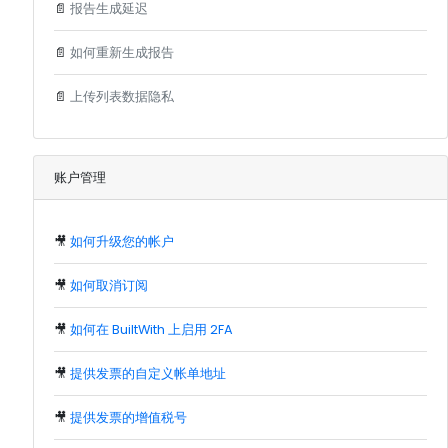
📄
报告生成延迟
📄
如何重新生成报告
📄
上传列表数据隐私
账户管理
🎥
如何升级您的帐户
🎥
如何取消订阅
🎥
如何在 BuiltWith 上启用 2FA
🎥
提供发票的自定义帐单地址
🎥
提供发票的增值税号