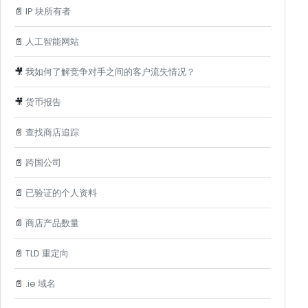
📄
IP 块所有者
📄
人工智能网站
🎥
我如何了解竞争对手之间的客户流失情况？
🎥
货币报告
📄
查找商店追踪
📄
跨国公司
📄
已验证的个人资料
📄
商店产品数量
📄
TLD 重定向
📄
.ie 域名