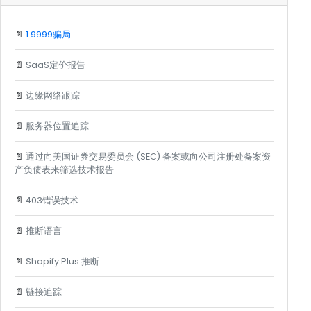
📄
1.9999骗局
📄
SaaS定价报告
📄
边缘网络跟踪
📄
服务器位置追踪
📄
通过向美国证券交易委员会 (SEC) 备案或向公司注册处备案资
产负债表来筛选技术报告
📄
403错误技术
📄
推断语言
📄
Shopify Plus 推断
📄
链接追踪