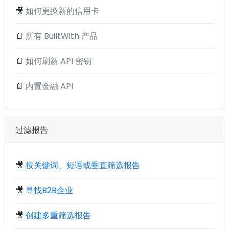
🎥
如何更换新的信用卡
📄
所有 BuiltWith 产品
📄
如何刷新 API 密钥
📄
内置金融 API
过滤报告
🎥
按关键词、短语或垂直筛选报告
🎥
寻找B2B企业
🎥
创建多重筛选报告