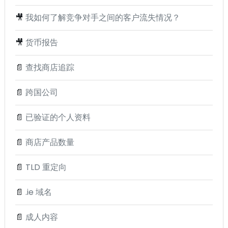
🎥
我如何了解竞争对手之间的客户流失情况？
🎥
货币报告
📄
查找商店追踪
📄
跨国公司
📄
已验证的个人资料
📄
商店产品数量
📄
TLD 重定向
📄
.ie 域名
📄
成人内容