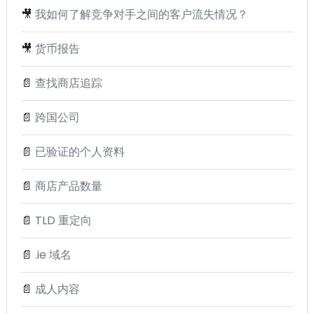
🎥
我如何了解竞争对手之间的客户流失情况？
🎥
货币报告
📄
查找商店追踪
📄
跨国公司
📄
已验证的个人资料
📄
商店产品数量
📄
TLD 重定向
📄
.ie 域名
📄
成人内容