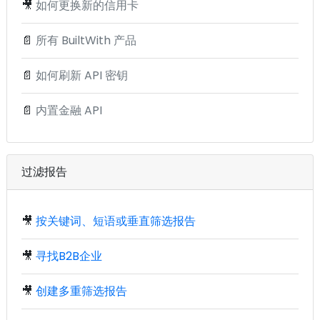
🎥
如何更换新的信用卡
📄
所有 BuiltWith 产品
📄
如何刷新 API 密钥
📄
内置金融 API
过滤报告
🎥
按关键词、短语或垂直筛选报告
🎥
寻找B2B企业
🎥
创建多重筛选报告