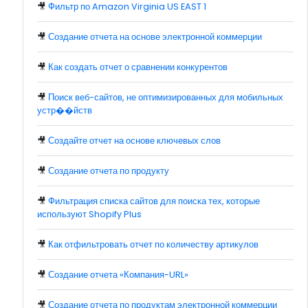
🎥
Фильтр по Amazon Virginia US EAST 1
🎥
Создание отчета на основе электронной коммерции
🎥
Как создать отчет о сравнении конкурентов
🎥
Поиск веб-сайтов, не оптимизированных для мобильных
устр��йств
🎥
Создайте отчет на основе ключевых слов
🎥
Создание отчета по продукту
🎥
Фильтрация списка сайтов для поиска тех, которые
используют Shopify Plus
🎥
Как отфильтровать отчет по количеству артикулов
🎥
Создание отчета «Компания-URL»
🎥
Создание отчета по продуктам электронной коммерции