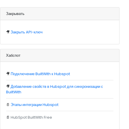
Закрывать
🎥
Закрыть API-ключ
Хабспот
🎥
Подключение BuiltWith к Hubspot
🎥
Добавление свойств в Hubspot для синхронизации с
BuiltWith
📄
Этапы интеграции Hubspot
📄
HubSpot BuiltWith Free