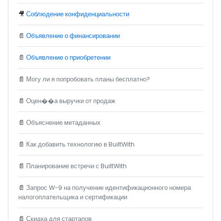
🎥
Соблюдение конфиденциальности
📄
Объявление о финансировании
📄
Объявление о приобретении
📄
Могу ли я попробовать планы бесплатно?
📄
Оцен��а выручки от продаж
📄
Объяснение метаданных
📄
Как добавить технологию в BuiltWith
📄
Планирование встречи с BuiltWith
📄
Запрос W-9 на получение идентификационного номера
налогоплательщика и сертификации
📄
Скидка для стартапов