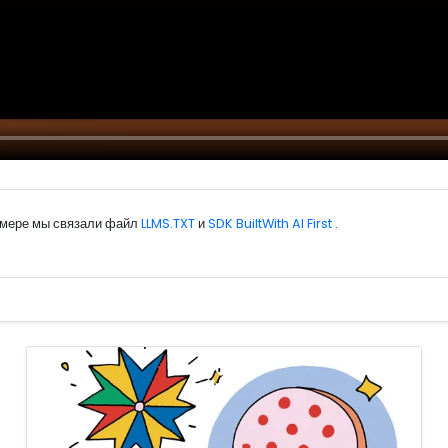
имере мы связали файл
LLMS.TXT
и
SDK BuiltWith AI First
.