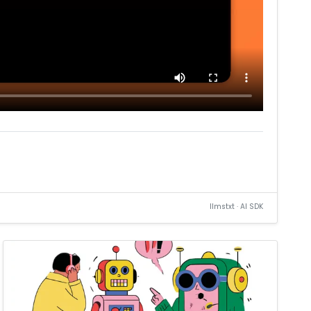
llmstxt · AI SDK