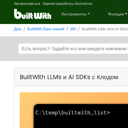
Авторизоваться
·
Зарегистрируйтесь бесплатно
Инструменты
Функции
Дом
BuiltWith База знаний
ИИ
BuiltWith LLMs and AI SDK
BuiltWith LLMs и AI SDKs с Клодом