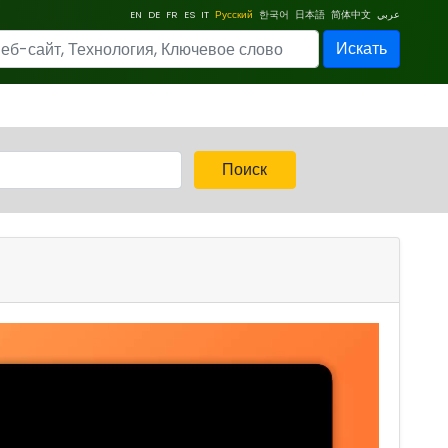
EN
DE
FR
ES
IT
Русский
한국어
日本語
简体中文
عربي
Искать
Поиск