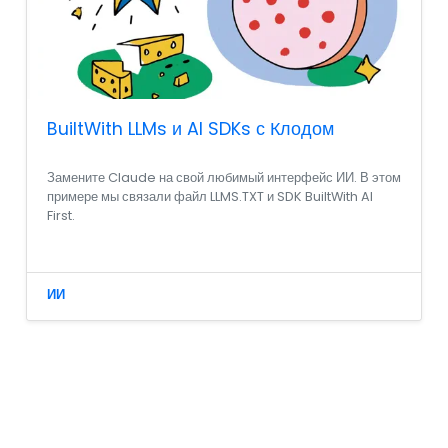
BuiltWith LLMs и AI SDKs с Клодом
Замените Claude на свой любимый интерфейс ИИ. В этом
примере мы связали файл LLMS.TXT и SDK BuiltWith AI
First.
ИИ