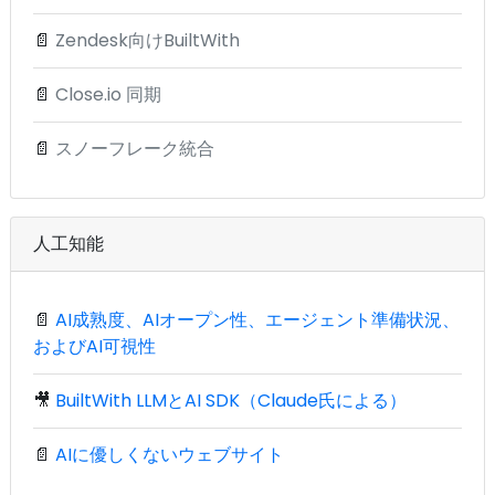
📄
Zendesk向けBuiltWith
📄
Close.io 同期
📄
スノーフレーク統合
人工知能
📄
AI成熟度、AIオープン性、エージェント準備状況、
およびAI可視性
🎥
BuiltWith LLMとAI SDK（Claude氏による）
📄
AIに優しくないウェブサイト