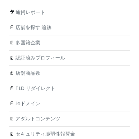
🎥
通貨レポート
📄
店舗を探す 追跡
📄
多国籍企業
📄
認証済みプロフィール
📄
店舗商品数
📄
TLD リダイレクト
📄
.ieドメイン
📄
アダルトコンテンツ
📄
セキュリティ脆弱性報奨金