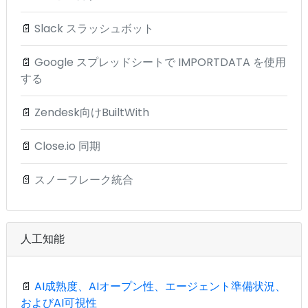
📄
Slack スラッシュボット
📄
Google スプレッドシートで IMPORTDATA を使用
する
📄
Zendesk向けBuiltWith
📄
Close.io 同期
📄
スノーフレーク統合
人工知能
📄
AI成熟度、AIオープン性、エージェント準備状況、
およびAI可視性