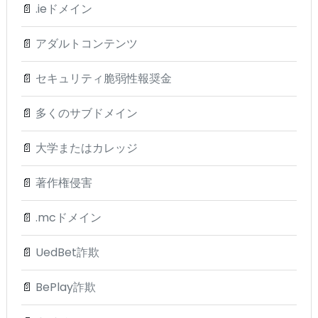
📄
.ieドメイン
📄
アダルトコンテンツ
📄
セキュリティ脆弱性報奨金
📄
多くのサブドメイン
📄
大学またはカレッジ
📄
著作権侵害
📄
.mcドメイン
📄
UedBet詐欺
📄
BePlay詐欺