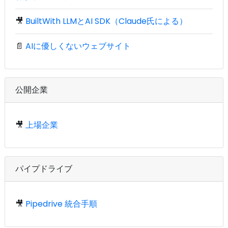
🎥
BuiltWith LLMとAI SDK（Claude氏による）
📄
AIに優しくないウェブサイト
公開企業
🎥
上場企業
パイプドライブ
🎥
Pipedrive 統合手順