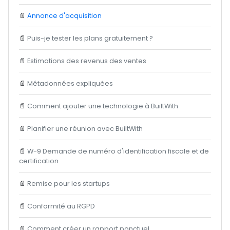
📄
Annonce d'acquisition
📄
Puis-je tester les plans gratuitement ?
📄
Estimations des revenus des ventes
📄
Métadonnées expliquées
📄
Comment ajouter une technologie à BuiltWith
📄
Planifier une réunion avec BuiltWith
📄
W-9 Demande de numéro d'identification fiscale et de
certification
📄
Remise pour les startups
📄
Conformité au RGPD
📄
Comment créer un rapport ponctuel