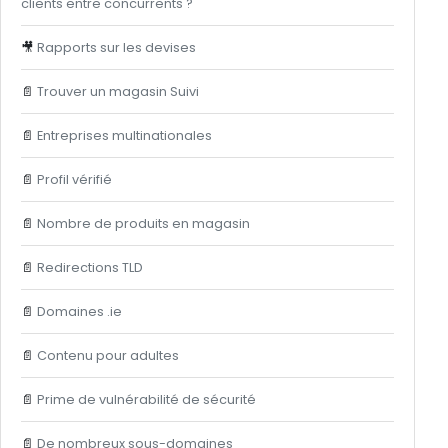
clients entre concurrents ?
🎥
Rapports sur les devises
📄
Trouver un magasin Suivi
📄
Entreprises multinationales
📄
Profil vérifié
📄
Nombre de produits en magasin
📄
Redirections TLD
📄
Domaines .ie
📄
Contenu pour adultes
📄
Prime de vulnérabilité de sécurité
📄
De nombreux sous-domaines