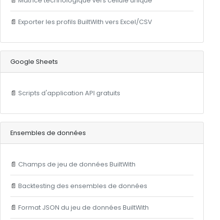
📄
Matrice technologique vers cellule unique
📄
Exporter les profils BuiltWith vers Excel/CSV
Google Sheets
📄
Scripts d'application API gratuits
Ensembles de données
📄
Champs de jeu de données BuiltWith
📄
Backtesting des ensembles de données
📄
Format JSON du jeu de données BuiltWith