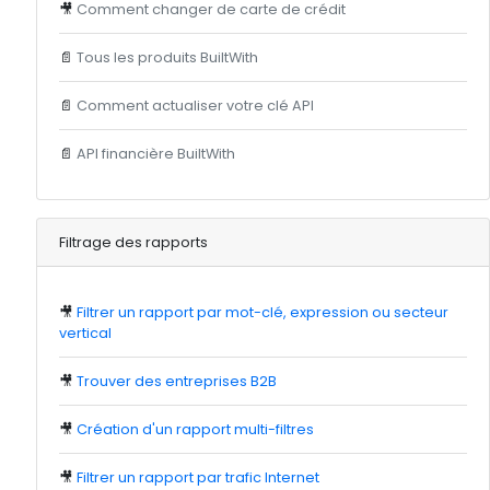
🎥
Comment changer de carte de crédit
📄
Tous les produits BuiltWith
📄
Comment actualiser votre clé API
📄
API financière BuiltWith
Filtrage des rapports
🎥
Filtrer un rapport par mot-clé, expression ou secteur
vertical
🎥
Trouver des entreprises B2B
🎥
Création d'un rapport multi-filtres
🎥
Filtrer un rapport par trafic Internet