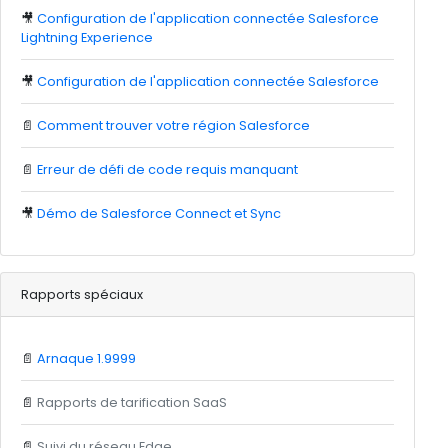
🎥
Configuration de l'application connectée Salesforce
Lightning Experience
🎥
Configuration de l'application connectée Salesforce
📄
Comment trouver votre région Salesforce
📄
Erreur de défi de code requis manquant
🎥
Démo de Salesforce Connect et Sync
Rapports spéciaux
📄
Arnaque 1.9999
📄
Rapports de tarification SaaS
📄
Suivi du réseau Edge