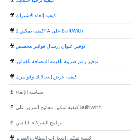
كيفية ترقية حسابك
🎥
كيفية إلغاء الاشتراك
🎥
كيفية تمكين 2FA على BuiltWith
🎥
توفير عنوان إرسال فواتير مخصص
🎥
توفير رقم ضريبة القيمة المضافة للفواتير
🎥
كيفية عرض إيصالاتك وفواتيرك
🎥
سياسة الإلغاء
📄
كيفية تمكين مفاتيح المرور على BuiltWith
📄
برنامج الشركاء التابعين
📄
كيفية تمكين إشعارات النطاق والتقرير
🎥