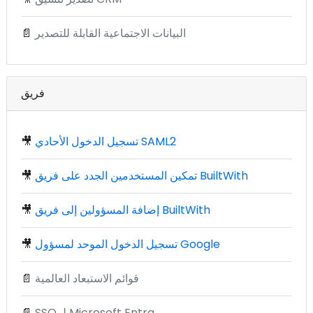
البيانات الاجتماعية القابلة للتصدير
📄
فريق
تسجيل الدخول الأحادي SAML2
🎥
تمكين المستخدمين الجدد على فريق BuiltWith
🎥
إضافة المسؤولين إلى فريق BuiltWith
🎥
تسجيل الدخول الموحد لمسؤول Google
🎥
قوائم الاستبعاد العالمية
📄
SSO لـ Microsoft Entra
📄