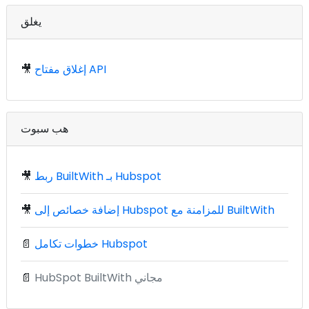
يغلق
إغلاق مفتاح API
🎥
هب سبوت
ربط BuiltWith بـ Hubspot
🎥
إضافة خصائص إلى Hubspot للمزامنة مع BuiltWith
🎥
خطوات تكامل Hubspot
📄
HubSpot BuiltWith مجاني
📄