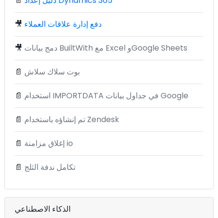
دليل إعداد Dynamics 365
📄
دفع إدارة علاقات العملاء
🎥
دمج بيانات BuiltWith مع Excel وGoogle Sheets
🎥
بوت سلاك سلاش
📄
استخدام IMPORTDATA في جداول بيانات Google
📄
تم إنشاؤه باستخدام Zendesk
📄
إغلاق مزامنة io
📄
تكامل ندفة الثلج
📄
الذكاء الاصطناعي