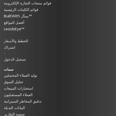
قوائم منتجات التجارة الإلكترونية
قوائم الكلمات الرئيسية
BuiltWith بسأل™
أفضل المواقع
LeadsEye™
الخطط والأسعار
اشتراك
·
تسجيل الدخول
سمات
توليد العملاء المحتملين
تحليل السوق
استخبارات المبيعات
العملاء المستقبليون
تدقيق المخاطر السيبرانية
البيانات البديلة
تصفية التقارير