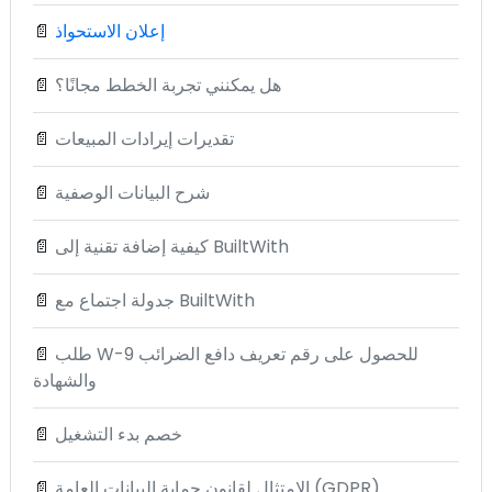
إعلان الاستحواذ
📄
هل يمكنني تجربة الخطط مجانًا؟
📄
تقديرات إيرادات المبيعات
📄
شرح البيانات الوصفية
📄
كيفية إضافة تقنية إلى BuiltWith
📄
جدولة اجتماع مع BuiltWith
📄
طلب W-9 للحصول على رقم تعريف دافع الضرائب
📄
والشهادة
خصم بدء التشغيل
📄
الامتثال لقانون حماية البيانات العامة (GDPR)
📄