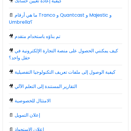
كيفية إعادة تعيين حسابك
🎥
ما هي أرقام Tranco و Quantcast و Majestic و
📄
Umbrella؟
تم بناؤه باستخدام متقدم
🎥
كيف يمكنني الحصول على منصة التجارة الإلكترونية في
🎥
حقل واحد؟
كيفية الوصول إلى ملفات تعريف التكنولوجيا التفصيلية
🎥
التقارير المستندة إلى التعلم الآلي
🎥
الامتثال للخصوصية
🎥
إعلان التمويل
📄
إعلان الاستحواذ
📄