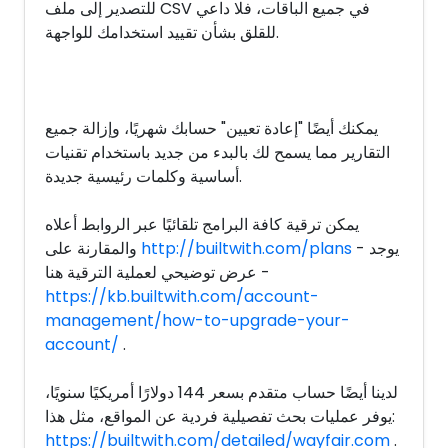
للتصدير إلى ملف CSV في جميع الباقات، فلا داعي
للقلق بشأن تقييد استخدامك للواجهة.
يمكنك أيضًا "إعادة تعيين" حسابك شهريًا، وإزالة جميع
التقارير مما يسمح لك بالبدء من جديد باستخدام تقنيات
أساسية وكلمات رئيسية جديدة.
يمكن ترقية كافة البرامج تلقائيًا عبر الروابط أعلاه
- يوجد
http://builtwith.com/plans
والمقارنة على
عرض توضيحي لعملية الترقية هنا -
https://kb.builtwith.com/account-
management/how-to-upgrade-your-
account/
.
لدينا أيضًا حساب متقدم بسعر 144 دولارًا أمريكيًا سنويًا،
يوفر عمليات بحث تفصيلية فردية عن المواقع، مثل هذا:
https://builtwith.com/detailed/wayfair.com
.