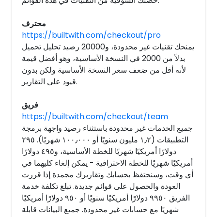
حصتك السوقية من التقنيات في هذه القوائم.
محترف
https://builtwith.com/checkout/pro
يمنحك تقنيات غير محدودة، و20000 رصيد تحليل تحميل
بدلاً من 2000 في النسخة الأساسية، وهو أفضل قيمة
لأنه أقل من ضعف سعر النسخة الأساسية ولكن بدون
قيود على التقارير.
فريق
https://builtwith.com/checkout/team
جميع الخدمات غير محدودة باستثناء رصيد واجهة برمجة
التطبيقات (١٫٢ مليون سنويًا أو ١٠٠٫٠٠٠ شهريًا). ٢٩٥
دولارًا أمريكيًا شهريًا للخطة الأساسية، و٤٩٥ دولارًا
أمريكيًا شهريًا للخطة الاحترافية - يمكن إلغاء كليهما في
أي وقت، وسنحتفظ بحسابك وتقاريرك مجمدة إذا قررت
العودة والحصول على قوائم جديدة. تبلغ تكلفة خدمة
الفريق ٩٩٥٠ دولارًا أمريكيًا سنويًا أو ٩٥٠ دولارًا أمريكيًا
شهريًا مع حسابات غير محدودة. جميع البيانات قابلة