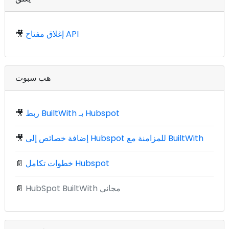
إغلاق مفتاح API
🎥
هب سبوت
ربط BuiltWith بـ Hubspot
🎥
إضافة خصائص إلى Hubspot للمزامنة مع BuiltWith
🎥
خطوات تكامل Hubspot
📄
HubSpot BuiltWith مجاني
📄